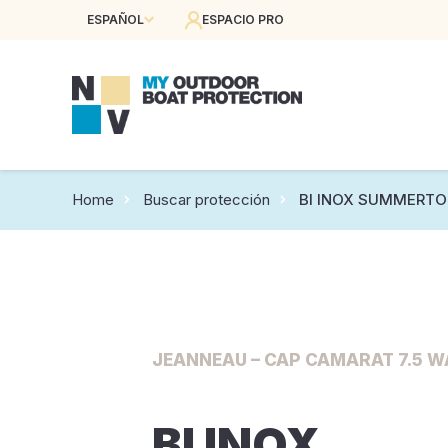
ESPAÑOL
ESPACIO PRO
Home
Buscar protección
BI INOX SUMMERTOP
JEANNEAU – CAP CAMARAT 7.5 WA
BI INOX