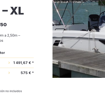
– XL
m50
30m a 2,50m –
os
tor
1 491,67 €
*
575 €
*
ión no incluidos