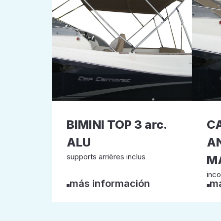
BIMINI TOP 3 arc.
C
ALU
A
supports arrières inclus
M
inco
más información
má