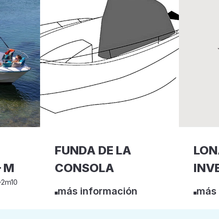
FUNDA DE LA
LON
 M
CONSOLA
INV
-2m10
más información
más 