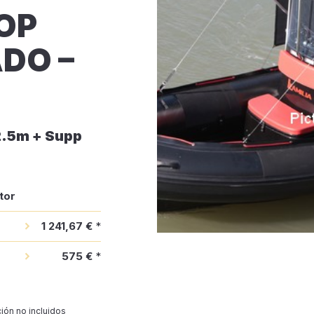
OP
DO –
2.5m + Supp
tor
1 241,67 €
*
575 €
*
ión no incluidos