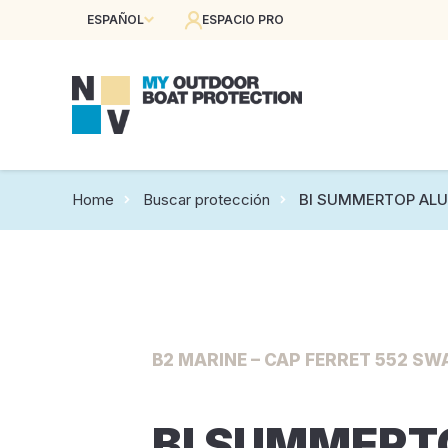
ESPAÑOL
ESPACIO PRO
Home
Buscar protección
BI SUMMERTOP ALU
B2 MARINE – CAP FERRET 552 SW
BI SUMMERT