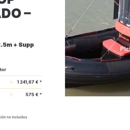
DO –
2.5m + Supp
tor
1 241,67 €
*
575 €
*
ión no incluidos