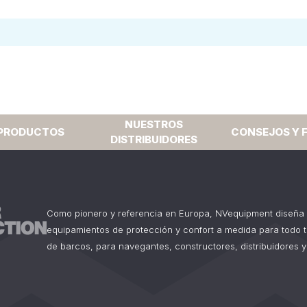
NUESTROS
PRODUCTOS
CONSEJOS Y 
DISTRIBUIDORES
Como pionero y referencia en Europa, NVequipment diseña 
equipamientos de protección y confort a medida para todo 
de barcos, para navegantes, constructores, distribuidores y