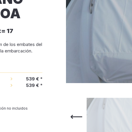
ROA
= 17
um de los embates del
e la embarcación.
539 €
*
539 €
*
ión no incluidos