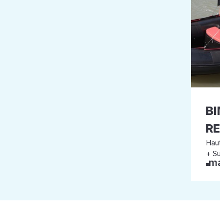
BI
R
Haut
+ Su
má