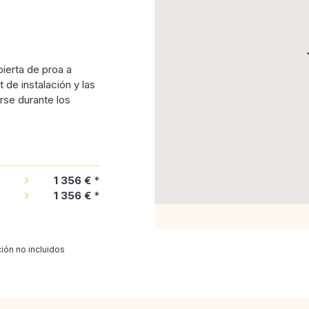
erta de proa a
 de instalación y las
arse durante los
1 356 €
*
1 356 €
*
ión no incluidos