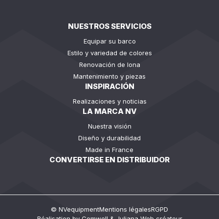
NUESTROS SERVICIOS
Equipar su barco
Estilo y variedad de colores
Renovación de lona
Mantenimiento y piezas
INSPIRACIÓN
Realizaciones y noticias
LA MARCA NV
Nuestra visión
Diseño y durabilidad
Made in France
CONVERTIRSE EN DISTRIBUIDOR
© NVequipment
Mentions légales
RGPD
Réalisation by
Comwell
&
Juliana Web créateur