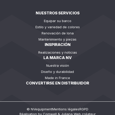
NUESTROS SERVICIOS
Equipar su barco
Estilo y variedad de colores
Renovación de lona
Mantenimiento y piezas
INSPIRACIÓN
Realizaciones y noticias
LA MARCA NV
Nuestra visión
Diseño y durabilidad
Made in France
CONVERTIRSE EN DISTRIBUIDOR
© NVequipment
Mentions légales
RGPD
Réalisation by
Comwell
&
Juliana Web créateur