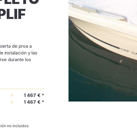
PLIF
erta de proa a
e instalación y las
arse durante los
1 467 €
*
1 467 €
*
ión no incluidos