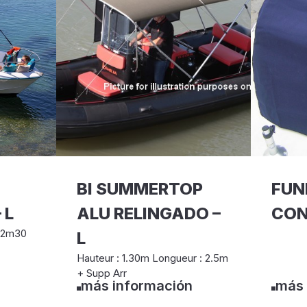
BI SUMMERTOP
FUN
 L
ALU RELINGADO –
CO
0-2m30
L
Hauteur : 1.30m Longueur : 2.5m
+ Supp Arr
más información
más 