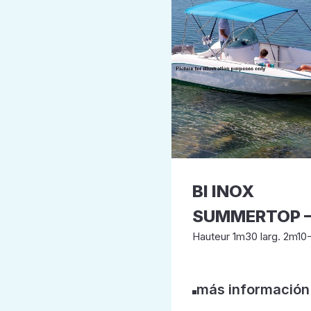
BI INOX
SUMMERTOP –
Hauteur 1m30 larg. 2m1
más información