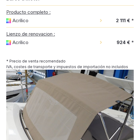
Producto completo :
Acrílico
2 111 €
*
Lienzo de renovacion :
Acrílico
924 €
*
* Precio de venta recomendado
IVA, costes de transporte y impuestos de importación no incluidos