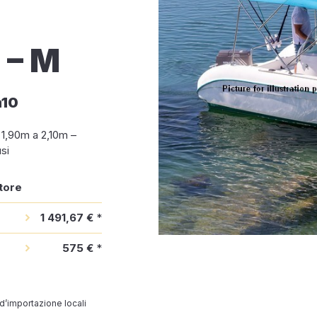
– M
m10
a 1,90m a 2,10m –
si
tore
1 491,67 €
*
575 €
*
 d’importazione locali