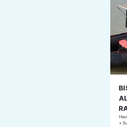
B
A
R
Haut
+ Su