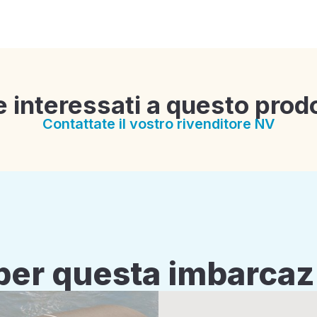
e interessati a questo prod
Contattate il vostro rivenditore NV
i per questa imbarca