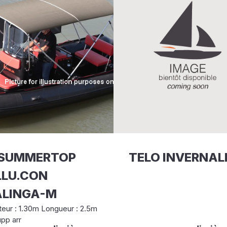
ISUMMERTOP
TELO INVERNAL
LLU.CON
ALINGA-M
eur : 1.30m Longueur : 2.5m
pp arr