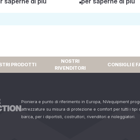
r saperne di più
per saperne di più
NOSTRI
STRI PRODOTTI
CONSIGLI E F
RIVENDITORI
Pioniera e punto di riferimento in Europa, NVequipment pro
attrezzature su misura di protezione e comfort per tutti i tipi
barca, per i diportisti, costruttori, rivenditori e noleggiatori.