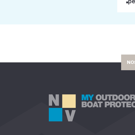
pe
NO