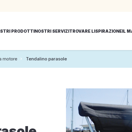
STRI PRODOTTI
NOSTRI SERVIZI
TROVARE LISPIRAZIONE
IL 
 a motore
Tendalino parasole
rasole