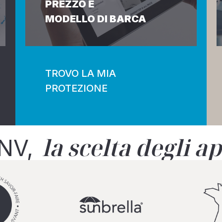
PREZZO E
MODELLO DI BARCA
TROVO LA MIA
PROTEZIONE
la scelta degli a
 NV,