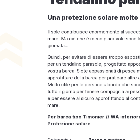
Una protezione solare molto 
Il sole contribuisce enormemente al succes
mare. Ma ciò che è meno piacevole sono le
giornata…
Quindi, per evitare di essere troppo esposti
per un tendalino parasole, progettato appo
vostra barca. Siete appassionati di pesca 
approfittare della barca per praticare altre a
Molto utile per le persone a bordo che son
tutto il giorno per tenere compagnia ai pes
e per essere al sicuro approfittando al con
mare.
Per barca tipo Timonier // WA inferior
Protezione solare
Categoria :
Barca a motore