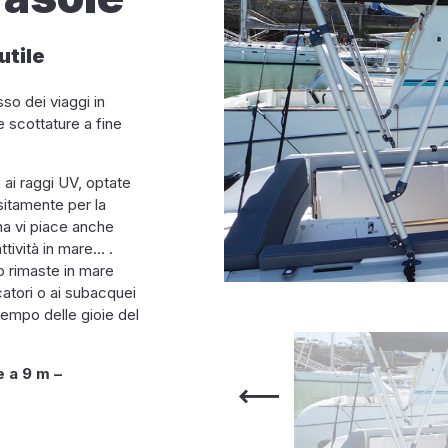
utile
so dei viaggi in
 scottature a fine
 ai raggi UV, optate
sitamente per la
ma vi piace anche
ttività in mare… .
o rimaste in mare
catori o ai subacquei
tempo delle gioie del
e a 9 m –