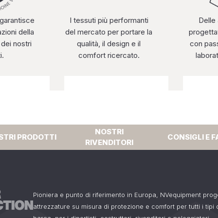
garantisce
I tessuti più performanti
Delle
zioni della
del mercato per portare la
progetta
 dei nostri
qualità, il design e il
con pass
i.
comfort ricercato.
labora
NOSTRI
STRI PRODOTTI
CONSIGLI E F
RIVENDITORI
Pioniera e punto di riferimento in Europa, NVequipment pro
attrezzature su misura di protezione e comfort per tutti i tipi