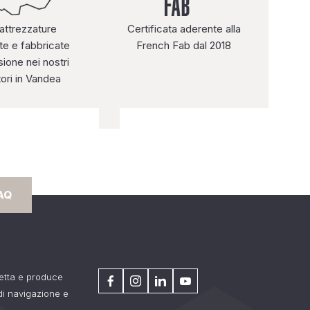
 attrezzature
Certificata aderente alla
te e fabbricate
French Fab dal 2018
ione nei nostri
tori in Vandea
AQ
getta e produce
 di navigazione e