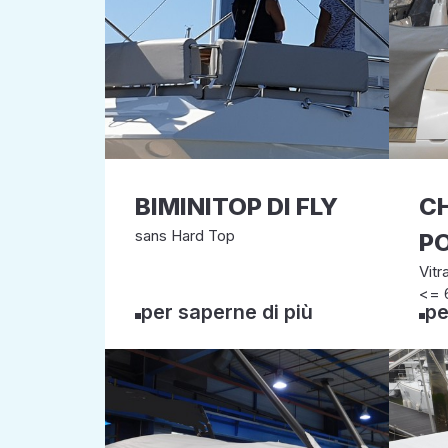
BIMINITOP DI FLY
CH
sans Hard Top
P
Vit
<= 
per saperne di più
pe