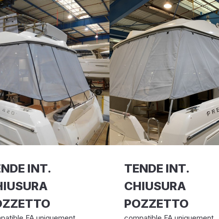
NDE INT.
TENDE INT.
HIUSURA
CHIUSURA
OZZETTO
POZZETTO
patible FA uniquement
compatible FA uniquement