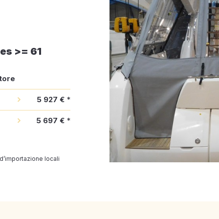
es >= 61
tore
5 927 €
*
5 697 €
*
 d’importazione locali