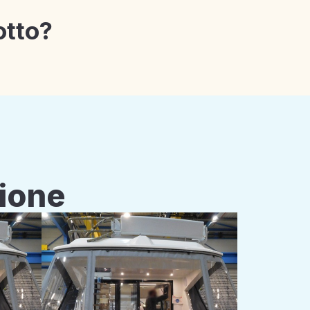
otto?
zione