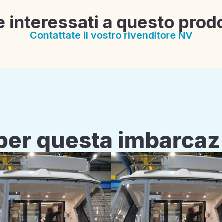
e interessati a questo prod
Contattate il vostro rivenditore NV
i per questa imbarca