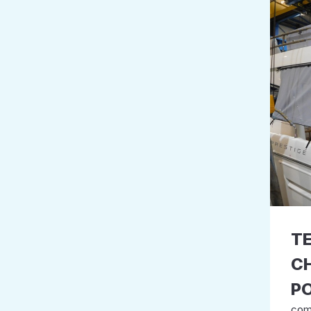
TE
C
P
com