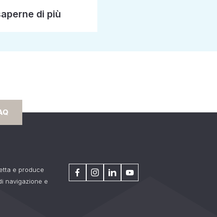
saperne di più
AQ
getta e produce
 di navigazione e