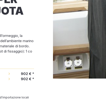
UOTA
ll’ormeggio, la
 dell’ambiente marino
ateriale di bordo.
t di fissaggio): 1 co
902 €
*
902 €
*
 d’importazione locali