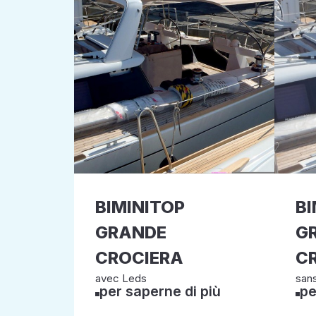
BIMINITOP
BI
GRANDE
G
CROCIERA
C
avec Leds
sans
per saperne di più
pe