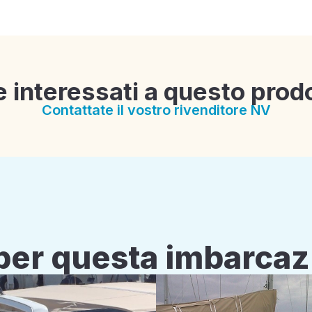
e interessati a questo prod
Contattate il vostro rivenditore NV
i per questa imbarca