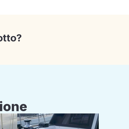
otto?
zione