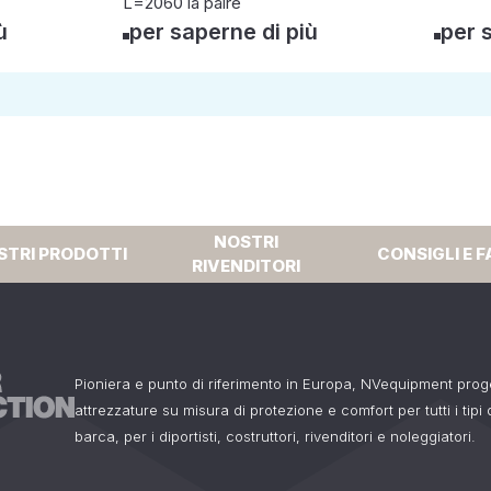
L=2060 la paire
ù
per saperne di più
per 
NOSTRI
STRI PRODOTTI
CONSIGLI E F
RIVENDITORI
Pioniera e punto di riferimento in Europa, NVequipment pro
attrezzature su misura di protezione e comfort per tutti i tipi
barca, per i diportisti, costruttori, rivenditori e noleggiatori.