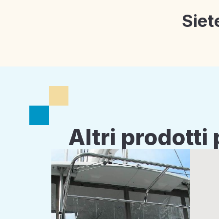
Siet
Altri prodott