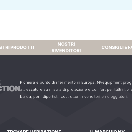
NOSTRI
STRI PRODOTTI
CONSIGLI E F
RIVENDITORI
Pioniera e punto di riferimento in Europa, NVequipment pro
attrezzature su misura di protezione e comfort per tutti i tipi
barca, per i diportisti, costruttori, rivenditori e noleggiatori.
TROVARE LISPIRAZIONE
IL MARCHIO NV