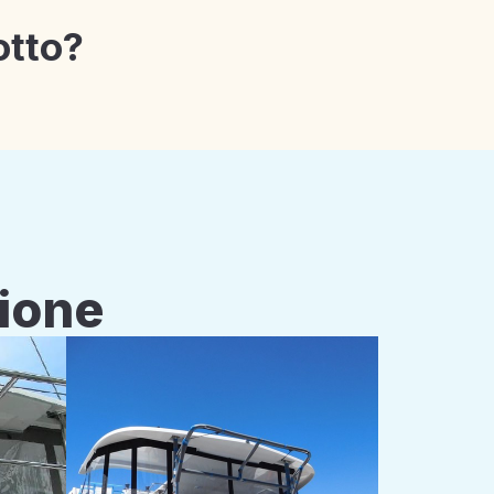
otto?
zione