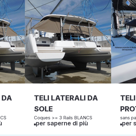
I DA
TELI LATERALI DA
TELI
SOLE
PRO
NCS
Coques >= 3 Rails BLANCS
sans pa
ù
per saperne di più
per 