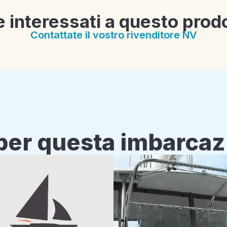
e interessati a questo prod
Contattate il vostro rivenditore NV
i per questa imbarca