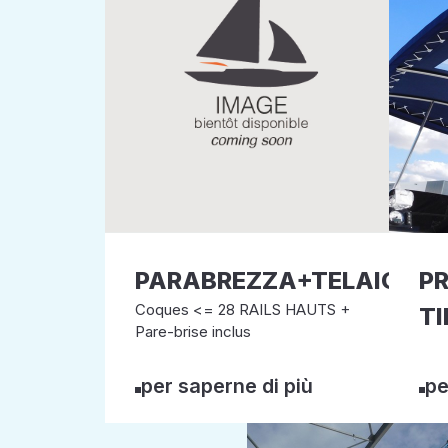
PARABREZZA+TELAIO
P
Coques <= 28 RAILS HAUTS +
T
Pare-brise inclus
per saperne di più
pe