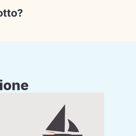
otto?
zione