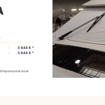
A
e
3 644 €
*
3 644 €
*
 d’importazione locali