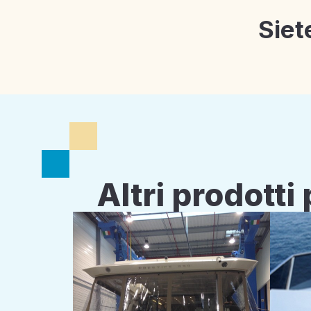
Siet
Altri prodott