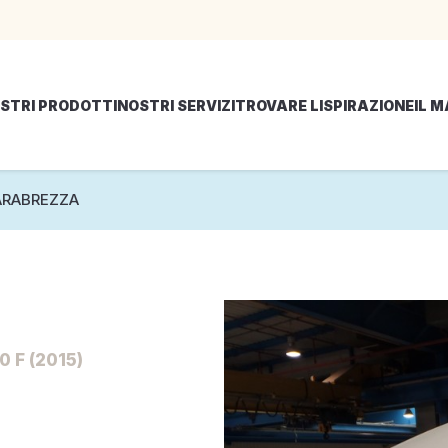
STRI PRODOTTI
NOSTRI SERVIZI
TROVARE LISPIRAZIONE
IL 
ARABREZZA
 F (2015)