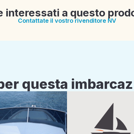
e interessati a questo prod
Contattate il vostro rivenditore NV
i per questa imbarca