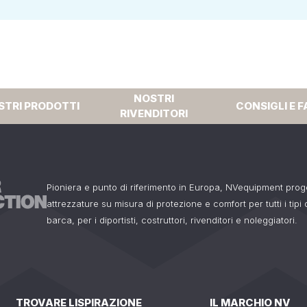
NOSTRI
STRI PRODOTTI
CONSIGLI E F
RIVENDITORI
Pioniera e punto di riferimento in Europa, NVequipment pro
attrezzature su misura di protezione e comfort per tutti i tipi
barca, per i diportisti, costruttori, rivenditori e noleggiatori.
TROVARE LISPIRAZIONE
IL MARCHIO NV