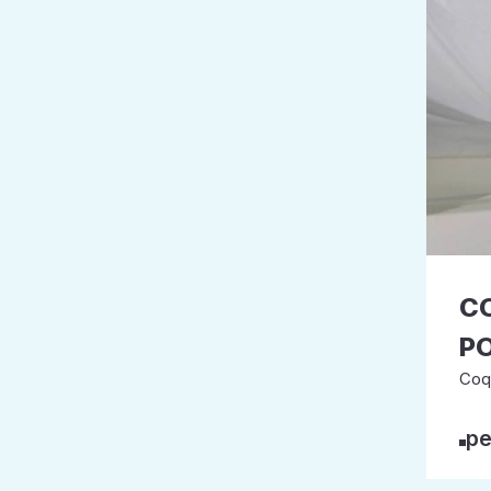
CO
PO
Coq
pe