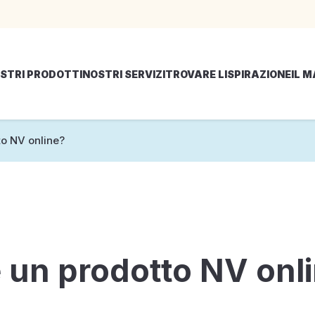
STRI PRODOTTI
NOSTRI SERVIZI
TROVARE LISPIRAZIONE
IL 
to NV online?
 un prodotto NV onl