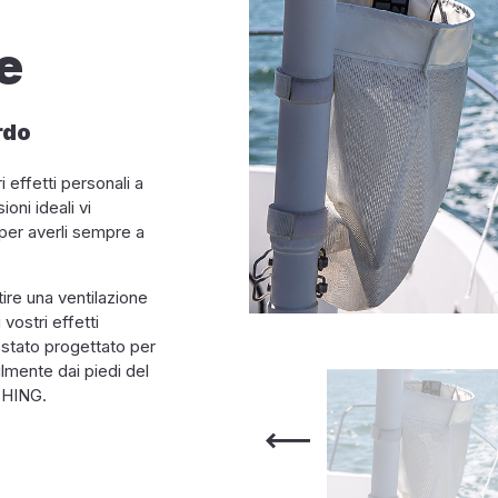
e
rdo
 effetti personali a
oni ideali vi
i per averli sempre a
tire una ventilazione
vostri effetti
è stato progettato per
lmente dai piedi del
SHING.