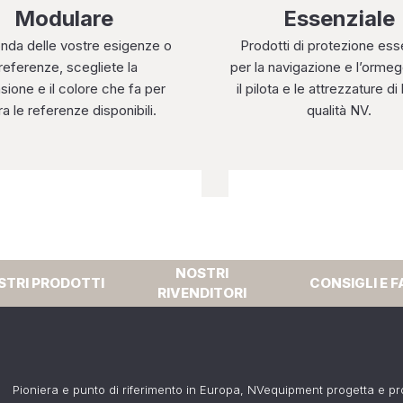
Modulare
Essenziale
nda delle vostre esigenze o
Prodotti di protezione esse
referenze, scegliete la
per la navigazione e l’ormeg
ione e il colore che fa per
il pilota e le attrezzature di
ra le referenze disponibili.
qualità NV.
NOSTRI
STRI PRODOTTI
CONSIGLI E F
RIVENDITORI
Pioniera e punto di riferimento in Europa, NVequipment progetta e p