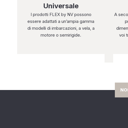
Universale
I prodotti FLEX by NV possono
A seco
essere adattati a un’ampia gamma
p
di modelli di imbarcazioni, a vela, a
dimens
motore o semirigide.
voi t
NO