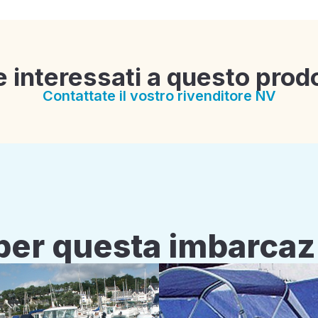
e interessati a questo prod
Contattate il vostro rivenditore NV
i per questa imbarca