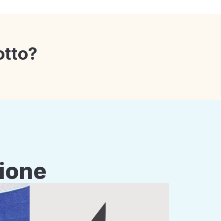
otto?
zione