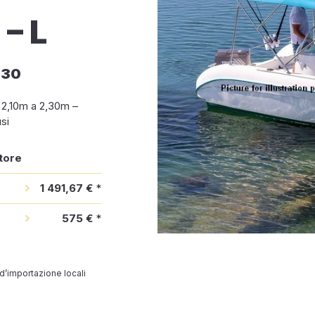
– L
m30
a 2,10m a 2,30m –
si
tore
1 491,67 €
*
575 €
*
 d’importazione locali