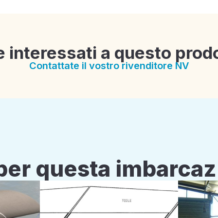
e interessati a questo prod
Contattate il vostro rivenditore NV
i per questa imbarca