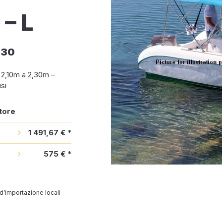
– L
m30
a 2,10m a 2,30m –
si
tore
1 491,67 €
*
575 €
*
 d’importazione locali