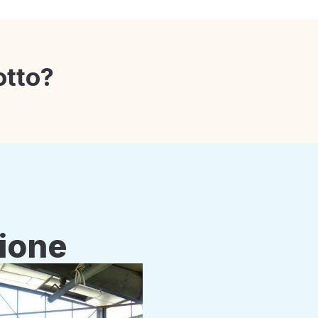
otto?
zione