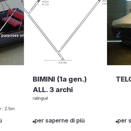
BIMINI (1a gen.)
TEL
ALL. 3 archi
ralingué
 : 2.5m
ù
per saperne di più
per 