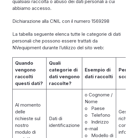
qualsiasi raccolta o abuso dei dati personali a cui
abbiamo accesso.
Dichiarazione alla CNIL con il numero 1569298
La tabella seguente elenca tutte le categorie di dati
personali che possono essere trattati da
NVequipment durante l’utilizzo del sito web:
Quando
Quali
vengono
categorie di
Esempio di
Per qual
raccolti
dati vengono
dati raccolti
scopo/i
questi dati?
raccolte?
o Cognome /
Nome
Al momento
o Paese
delle
Gestire l
o Telefono
richieste sul
Dati di
richieste 
o Indirizzo
nostro
identificazione
contatto
e-mail
modulo di
informazi
o Modello di