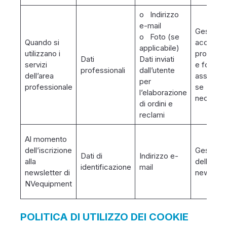
o Indirizzo
e-mail
Gestire gl
o Foto (se
Quando si
account
applicabile)
utilizzano i
professio
Dati
Dati inviati
servizi
e fornire
professionali
dall’utente
dell’area
assisten
per
professionale
se
l’elaborazione
necessar
di ordini e
reclami
Al momento
dell’iscrizione
Gestione
Dati di
Indirizzo e-
alla
delle
identificazione
mail
newsletter di
newslett
NVequipment
POLITICA DI UTILIZZO DEI COOKIE