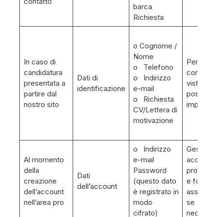
contatto
barca
Richiesta
o Cognome /
Nome
In caso di
Per poter
o Telefono
candidatura
contattar
Dati di
o Indirizzo
presentata a
vista di u
identificazione
e-mail
partire dal
possibile
o Richiesta
nostro sito
impiego
CV/Lettera di
motivazione
o Indirizzo
Gestire gl
Al momento
e-mail
account
della
Password
professio
Dati
creazione
(questo dato
e fornire
dell’account
dell’account
è registrato in
assisten
nell’area pro
modo
se
cifrato)
necessar