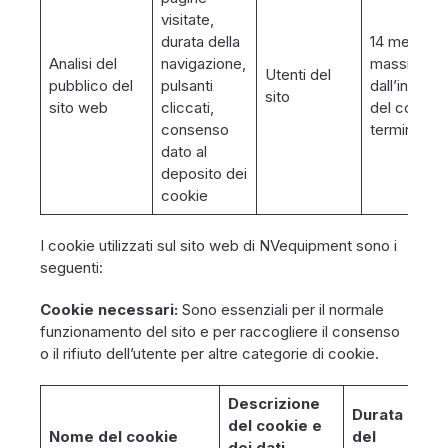
visitate,
durata della
14 mesi al
Analisi del
navigazione,
massimo
Utenti del
pubblico del
pulsanti
dall’install
sito
sito web
cliccati,
del cookie 
consenso
terminale
dato al
deposito dei
cookie
I cookie utilizzati sul sito web di NVequipment sono i
seguenti:
Cookie necessari:
Sono essenziali per il normale
funzionamento del sito e per raccogliere il consenso
o il rifiuto dell’utente per altre categorie di cookie.
Descrizione
Durata
del cookie e
Nome del cookie
del
dei dati