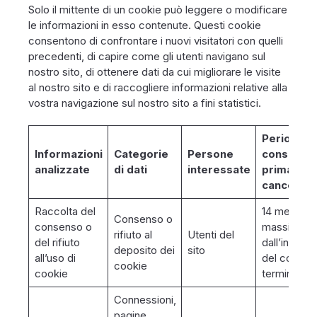
Solo il mittente di un cookie può leggere o modificare
le informazioni in esso contenute. Questi cookie
consentono di confrontare i nuovi visitatori con quelli
precedenti, di capire come gli utenti navigano sul
nostro sito, di ottenere dati da cui migliorare le visite
al nostro sito e di raccogliere informazioni relative alla
vostra navigazione sul nostro sito a fini statistici.
Periodo d
Informazioni
Categorie
Persone
conserva
analizzate
di dati
interessate
prima dell
cancellaz
Raccolta del
14 mesi al
Consenso o
consenso o
massimo
rifiuto al
Utenti del
del rifiuto
dall’install
deposito dei
sito
all’uso di
del cookie 
cookie
cookie
terminale
Connessioni,
pagine