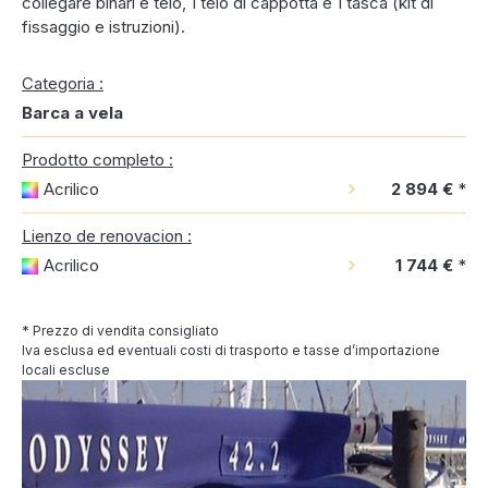
collegare binari e telo, 1 telo di cappotta e 1 tasca (kit di
fissaggio e istruzioni).
Categoria :
Barca a vela
Prodotto completo :
Acrilico
2 894 €
*
Lienzo de renovacion :
Acrilico
1 744 €
*
* Prezzo di vendita consigliato
Iva esclusa ed eventuali costi di trasporto e tasse d’importazione
locali escluse