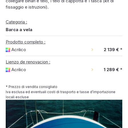
collegare binari e telo, 1 telo di cappotta e 1 tasca (kit di
fissaggio e istruzioni).
Categoria :
Barca a vela
Prodotto completo :
Acrilico
2 139 €
*
Lienzo de renovacion :
Acrilico
1 289 €
*
* Prezzo di vendita consigliato
Iva esclusa ed eventuali costi di trasporto e tasse d’importazione
locali escluse