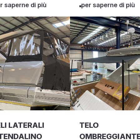
r saperne di più
per saperne di più
LI LATERALI
TELO
iTENDALINO
OMBREGGIANT