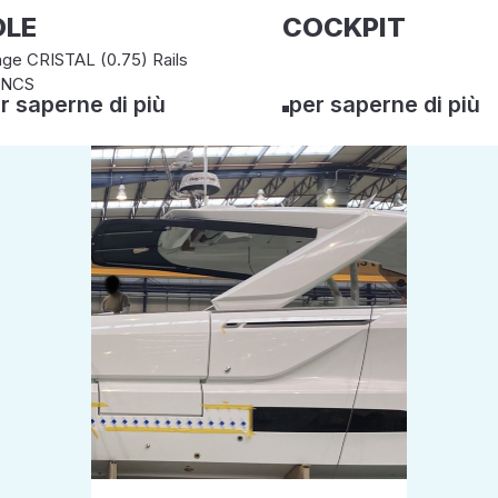
OLE
COCKPIT
age CRISTAL (0.75) Rails
ANCS
r saperne di più
per saperne di più