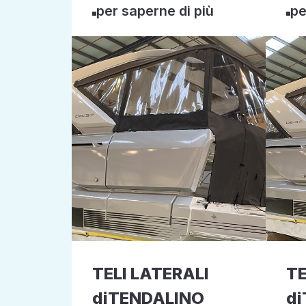
per saperne di più
pe
TELI LATERALI
TE
diTENDALINO
d