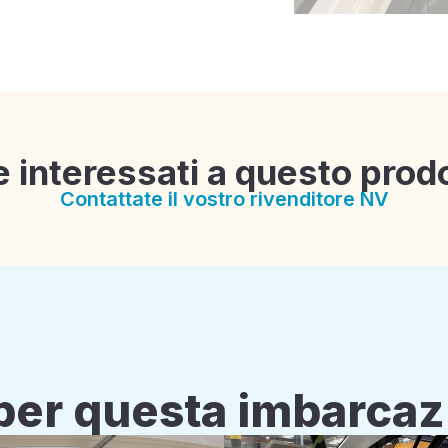
e interessati a questo prod
Contattate il vostro rivenditore NV
i per questa imbarca