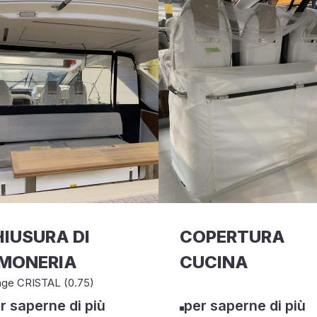
IUSURA DI
COPERTURA
IMONERIA
CUCINA
age CRISTAL (0.75)
r saperne di più
per saperne di più