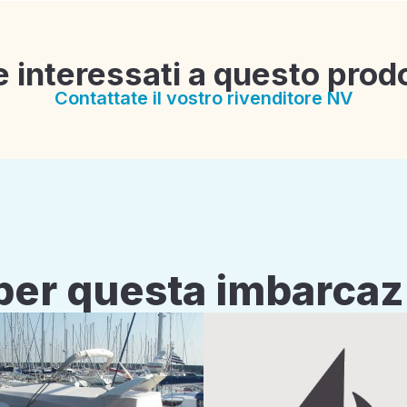
e interessati a questo prod
Contattate il vostro rivenditore NV
i per questa imbarca