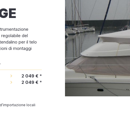
DGE
 strumentazione
 regolabile del
tendalino per il telo
zioni di montaggi
e
2 049 €
*
2 049 €
*
 d’importazione locali