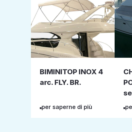
BIMINITOP INOX 4
C
arc. FLY. BR.
P
se
per saperne di più
pe