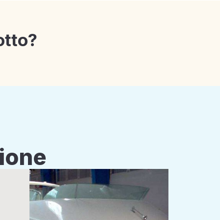
otto?
zione