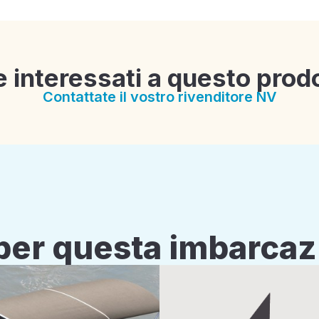
e interessati a questo prod
Contattate il vostro rivenditore NV
i per questa imbarca