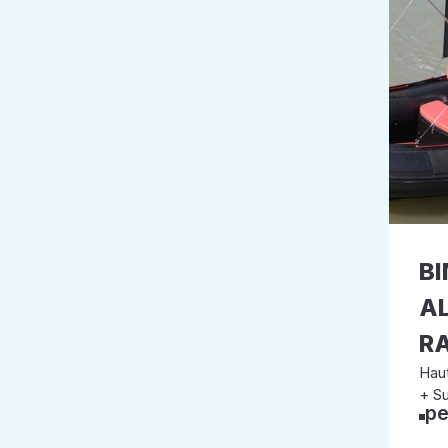
BI
A
R
Haut
+ Su
pe