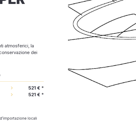
i atmosferici, la
 conservazione dei
e
521 €
*
521 €
*
 d’importazione locali