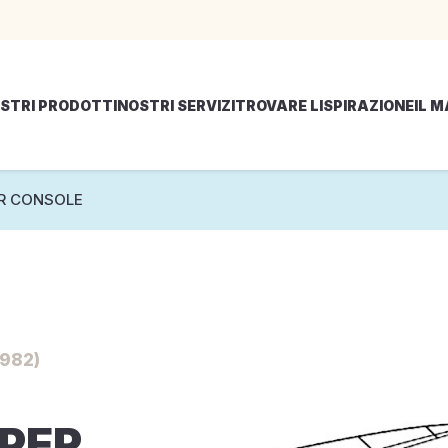
STRI PRODOTTI
NOSTRI SERVIZI
TROVARE LISPIRAZIONE
IL 
R CONSOLE
982)
PER