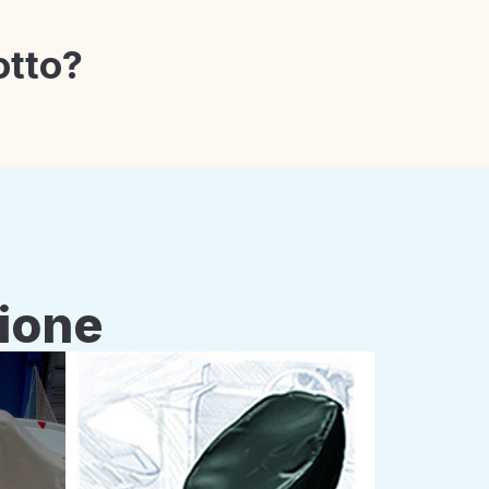
otto?
zione