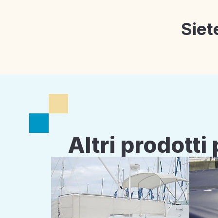
Siet
Altri prodott