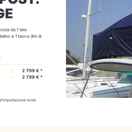
GE
osta da 1 telo
alino e 1 tasca (kit di
e
2 799 €
*
2 799 €
*
 d’importazione locali