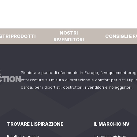
NOSTRI
STRI PRODOTTI
CONSIGLI E F
RIVENDITORI
Pioniera e punto di riferimento in Europa, NVequipment pro
attrezzature su misura di protezione e comfort per tutti i tipi
barca, per i diportisti, costruttori, rivenditori e noleggiatori.
TROVARE LISPIRAZIONE
IL MARCHIO NV
Risultati e notizie
La nostra visione