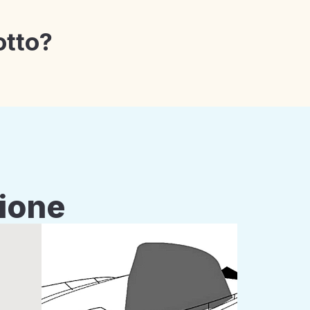
otto?
zione