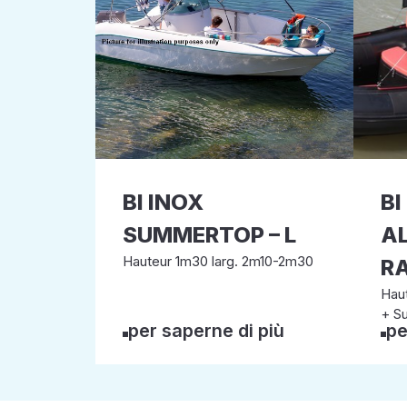
BI INOX
BI
SUMMERTOP – L
A
Hauteur 1m30 larg. 2m10-2m30
RA
Haut
+ Su
per saperne di più
pe