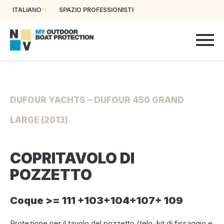
ITALIANO
SPAZIO PROFESSIONISTI
DUFOUR YACHTS – DUFOUR 450 GRAND
LARGE (2013)
COPRITAVOLO DI
POZZETTO
Coque >= 111 +103+104+107+ 109
Protezione per il tavolo del pozzetto (telo, kit di fissaggio e