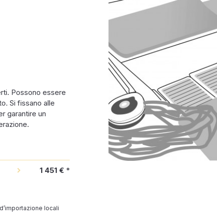
rti. Possono essere
o. Si fissano alle
er garantire un
erazione.
1 451 €
*
 d’importazione locali