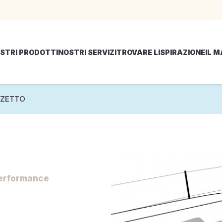
STRI PRODOTTI
NOSTRI SERVIZI
TROVARE LISPIRAZIONE
IL 
ZZETTO
erformance