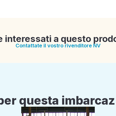
e interessati a questo prod
Contattate il vostro rivenditore NV
i per questa imbarca