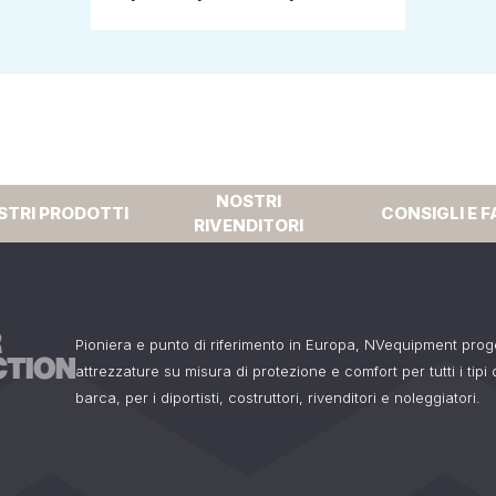
NOSTRI
STRI PRODOTTI
CONSIGLI E F
RIVENDITORI
Pioniera e punto di riferimento in Europa, NVequipment pro
attrezzature su misura di protezione e comfort per tutti i tipi
barca, per i diportisti, costruttori, rivenditori e noleggiatori.