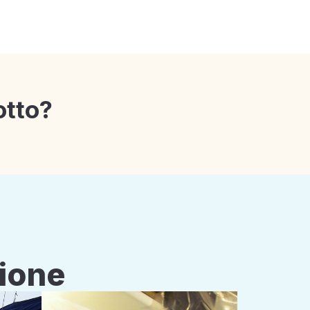
otto?
zione