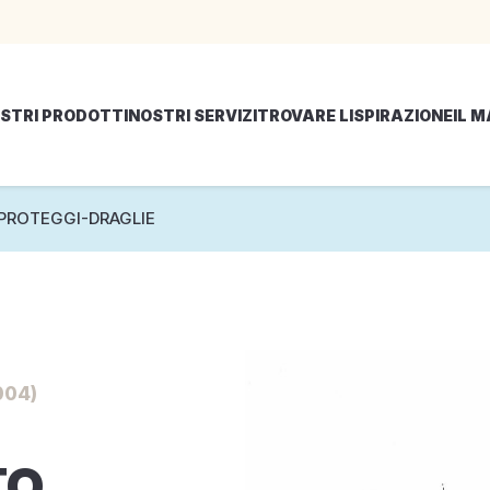
STRI PRODOTTI
NOSTRI SERVIZI
TROVARE LISPIRAZIONE
IL 
PROTEGGI-DRAGLIE
004)
TO