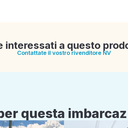
e interessati a questo prod
Contattate il vostro rivenditore NV
i per questa imbarca