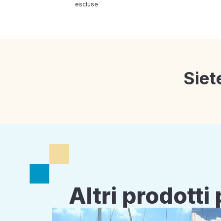
escluse
Siet
Altri prodott