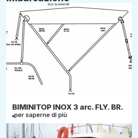
BIMINITOP INOX 3 arc. FLY. BR.
per saperne di più