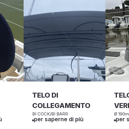
TELO DI
TELO
COLLEGAMENTO
VER
BI COCK/BI BARR
Ø 190m
ù
per saperne di più
per 