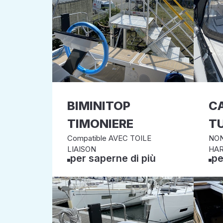
BIMINITOP
C
TIMONIERE
T
Compatible AVEC TOILE
NON
LIAISON
HA
per saperne di più
pe