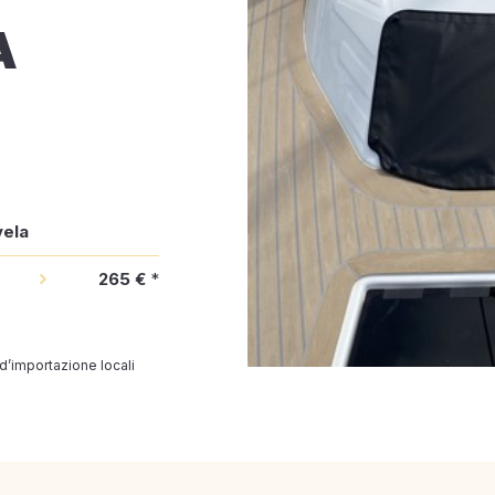
A
vela
265 €
*
 d’importazione locali