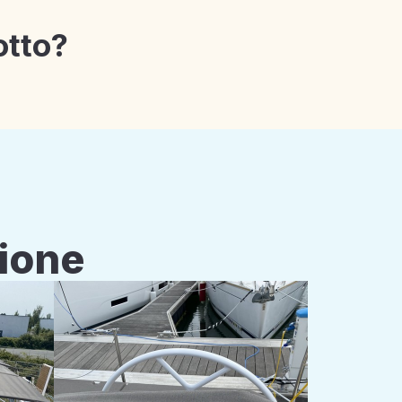
otto?
zione