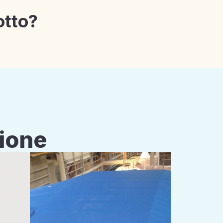
otto?
zione