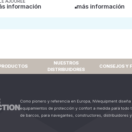
LE AJOUREE
s información
más información
NUESTROS
PRODUCTOS
CONSEJOS Y 
DISTRIBUIDORES
Como pionero y referencia en Europa, NVequipment diseña 
equipamientos de protección y confort a medida para todo 
de barcos, para navegantes, constructores, distribuidores y