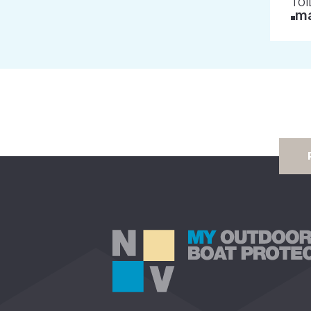
TOI
má