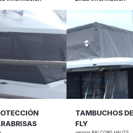
ROTECCIÓN
TAMBUCHOS D
ARABRISAS
FLY
e
version BALCONS HAUTS