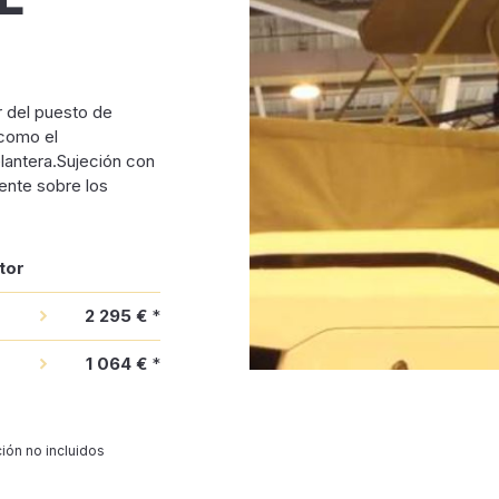
r del puesto de
 como el
lantera.Sujeción con
mente sobre los
tor
2 295 €
*
1 064 €
*
ión no incluidos