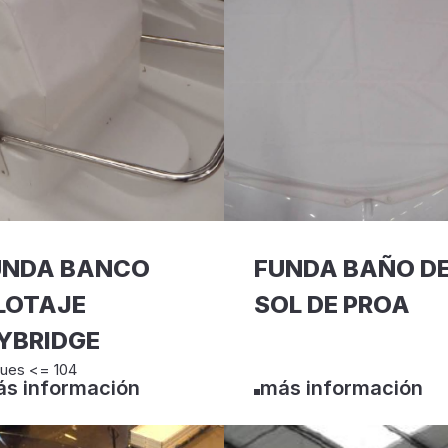
UNDA BANCO
FUNDA BAÑO D
LOTAJE
SOL DE PROA
YBRIDGE
ues <= 104
s información
más información