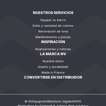
NUESTROS SERVICIOS
Equipar su barco
Estilo y variedad de colores
Renovación de lona
Mantenimiento y piezas
INSPIRACIÓN
Realizaciones y noticias
LA MARCA NV
Nuestra visión
Diseño y durabilidad
Made in France
CONVERTIRSE EN DISTRIBUIDOR
© NVequipment
Mentions légales
RGPD
Réalisation by
Comwell
&
Juliana Web créateur