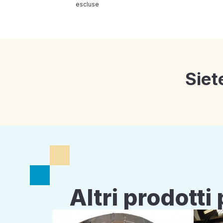
escluse
Siet
Altri prodott