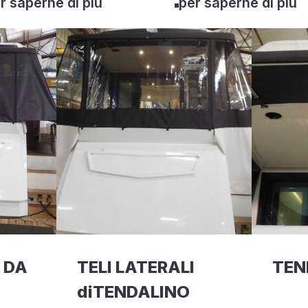
r saperne di più
per saperne di più
I DA
TELI LATERALI
TEN
diTENDALINO