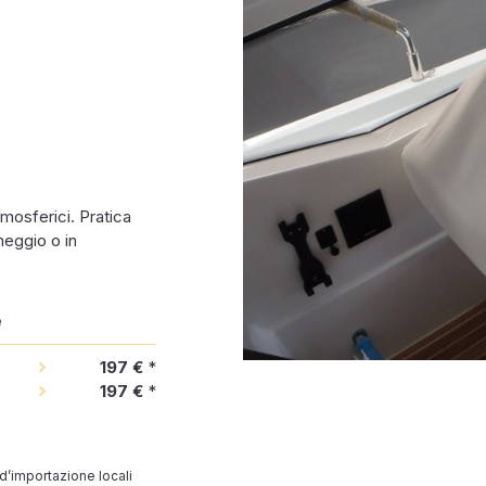
tmosferici. Pratica
meggio o in
e
197 €
*
197 €
*
 d’importazione locali