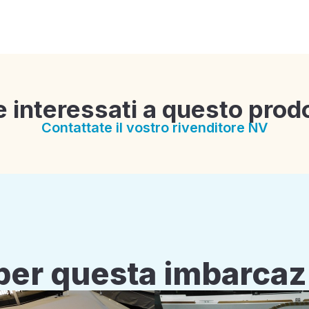
e interessati a questo prod
Contattate il vostro rivenditore NV
i per questa imbarca