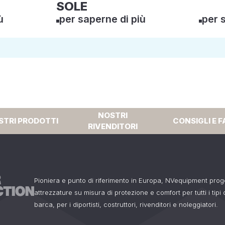
SOLE
ù
per saperne di più
per 
NOSTRI
STRI PRODOTTI
CONSIGLI E F
RIVENDITORI
Pioniera e punto di riferimento in Europa, NVequipment pro
attrezzature su misura di protezione e comfort per tutti i tipi
barca, per i diportisti, costruttori, rivenditori e noleggiatori.