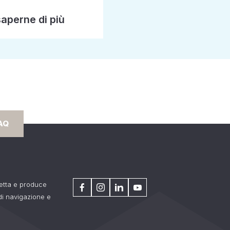
saperne di più
AQ
getta e produce
 di navigazione e