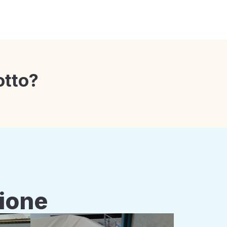
otto?
zione