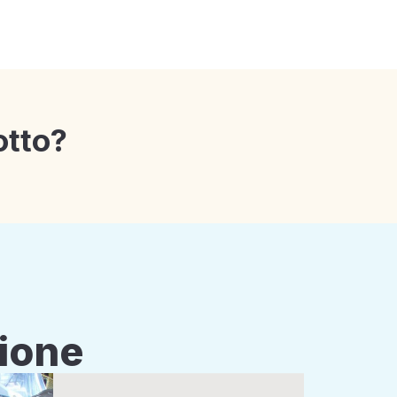
otto?
zione