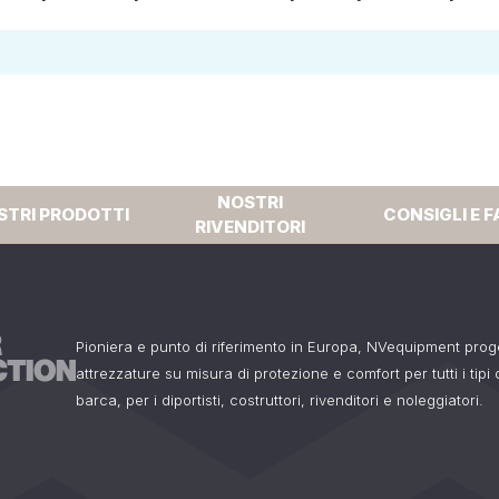
NOSTRI
STRI PRODOTTI
CONSIGLI E F
RIVENDITORI
Pioniera e punto di riferimento in Europa, NVequipment pro
attrezzature su misura di protezione e comfort per tutti i tipi
barca, per i diportisti, costruttori, rivenditori e noleggiatori.