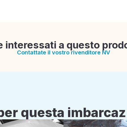
e interessati a questo prod
Contattate il vostro rivenditore NV
i per questa imbarca