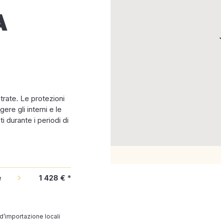
A
trate. Le protezioni
re gli interni e le
i durante i periodi di
e
1 428 €
*
 d’importazione locali