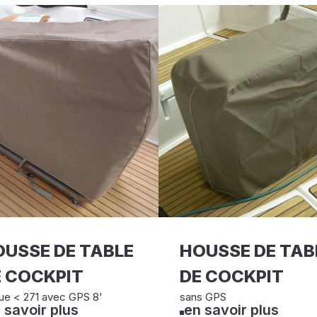
USSE DE TABLE
HOUSSE DE TAB
 COCKPIT
DE COCKPIT
ue < 271 avec GPS 8'
sans GPS
 savoir plus
en savoir plus