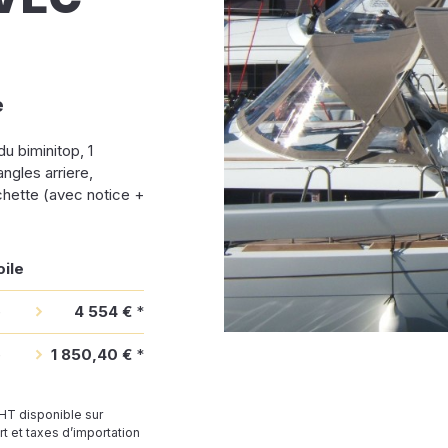
e
du biminitop, 1
ngles arriere,
chette (avec notice +
oile
e
4 554 €
*
e
1 850,40 €
*
 HT disponible sur
t et taxes d’importation