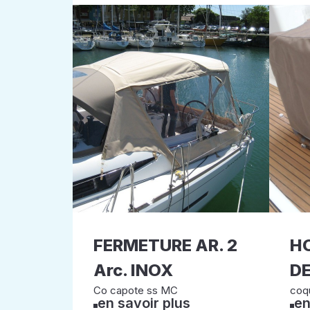
FERMETURE AR. 2
HO
Arc. INOX
DE
Co capote ss MC
coq
en savoir plus
en