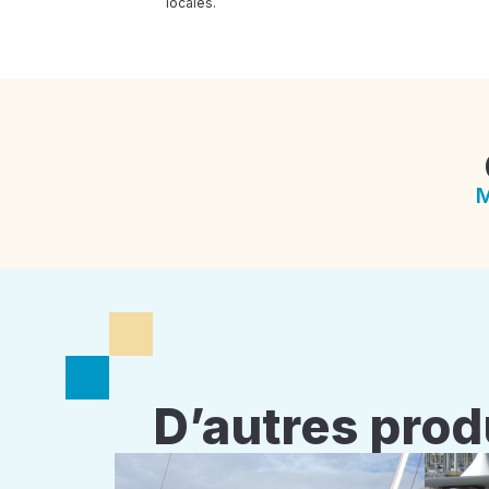
locales.
M
D’autres prod