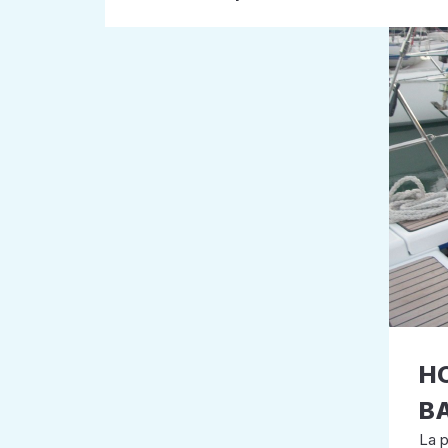
H
BA
La p