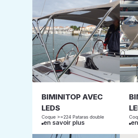
BIMINITOP AVEC
BI
LEDS
L
Coque >=224 Pataras double
Coqu
en savoir plus
en