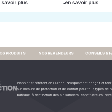
 savoir plus
en savoir plus
OS PRODUITS
NOS REVENDEURS
CONSEILS & 
Pionnier et référent en Europe, NVequipment conçoit et fab
sur-mesure de protection et de confort pour tous types de n
bateaux, à destination des plaisanciers, constructeurs, reve