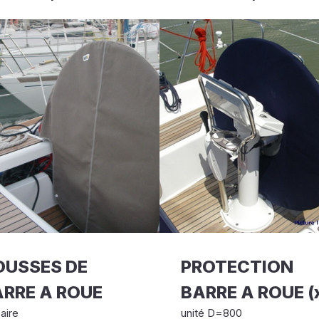
OUSSES DE
PROTECTION
RRE A ROUE
BARRE A ROUE (
aire
unité D=800