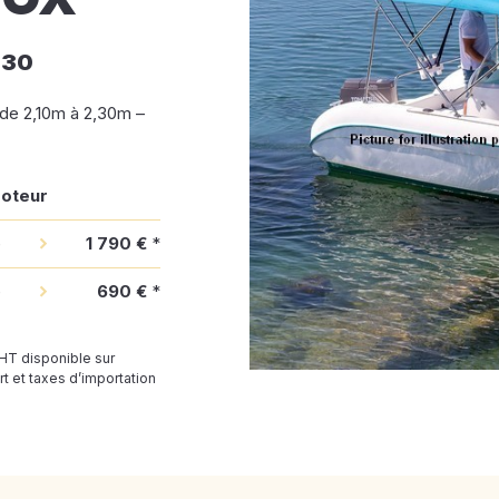
m30
 de 2,10m à 2,30m –
moteur
e
1 790 €
*
e
690 €
*
 HT disponible sur
t et taxes d’importation