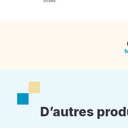
locales.
M
D’autres prod