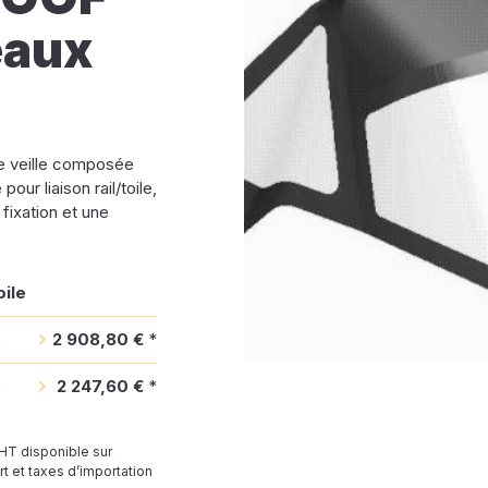
eaux
de veille composée
our liaison rail/toile,
fixation et une
oile
e
2 908,80 €
*
e
2 247,60 €
*
 HT disponible sur
t et taxes d’importation