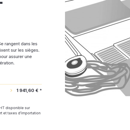
Se rangent dans les
ixent sur les sièges.
pour assurer une
ération.
1 941,60 €
*
 HT disponible sur
t et taxes d’importation