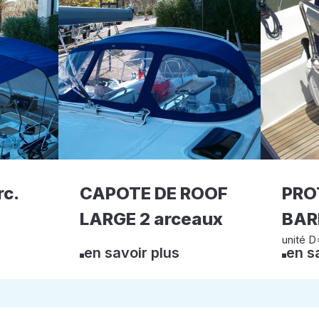
rc.
CAPOTE DE ROOF
PRO
LARGE 2 arceaux
BARR
unité D
en savoir plus
en s