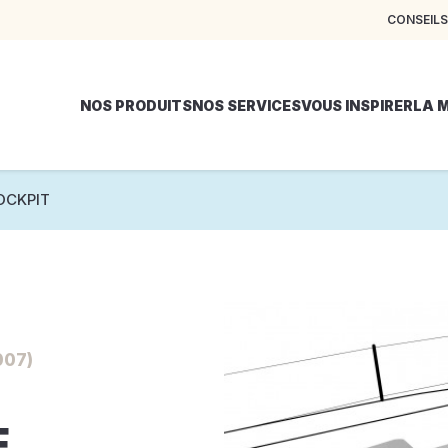
CONSEILS
NOS PRODUITS
NOS SERVICES
VOUS INSPIRER
LA 
OCKPIT
007)
E