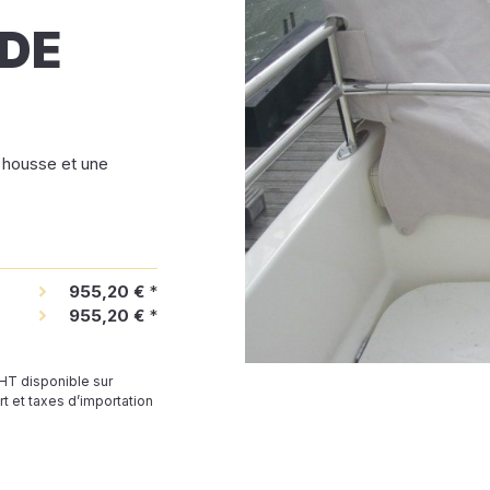
DE
 housse et une
955,20 €
*
955,20 €
*
 HT disponible sur
t et taxes d’importation