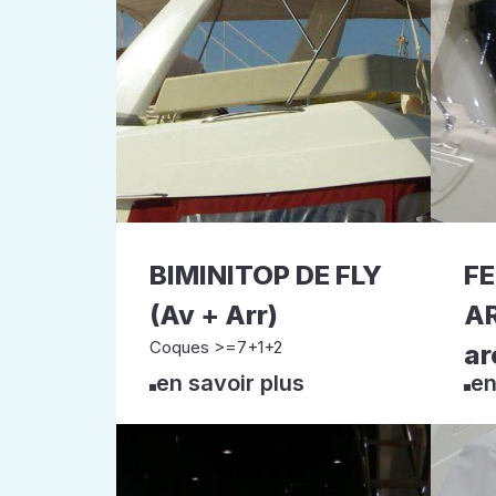
BIMINITOP DE FLY
F
(Av + Arr)
AR
Coques >=7+1+2
ar
en savoir plus
en