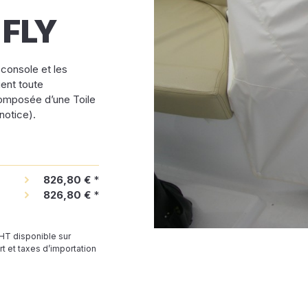
 FLY
console et les
ient toute
Composée d’une Toile
notice).
826,80 €
*
826,80 €
*
 HT disponible sur
t et taxes d’importation