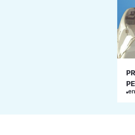
P
P
en