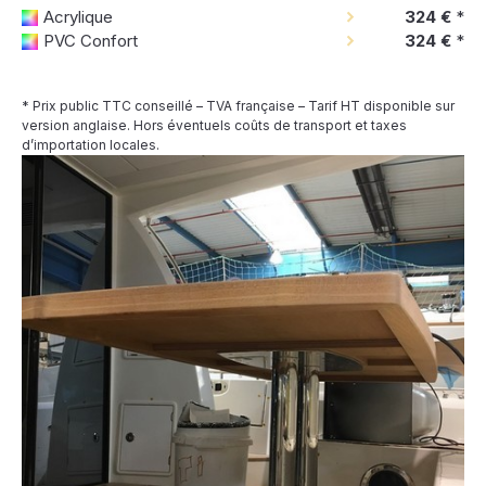
Acrylique
324 €
*
PVC Confort
324 €
*
* Prix public TTC conseillé – TVA française – Tarif HT disponible sur
version anglaise. Hors éventuels coûts de transport et taxes
d’importation locales.