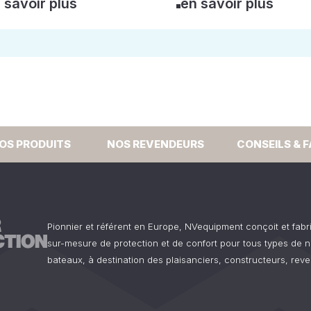
 savoir plus
en savoir plus
OS PRODUITS
NOS REVENDEURS
CONSEILS & 
Pionnier et référent en Europe, NVequipment conçoit et fab
sur-mesure de protection et de confort pour tous types de n
bateaux, à destination des plaisanciers, constructeurs, reve