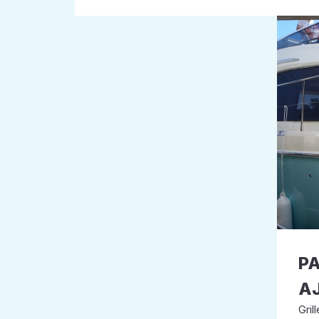
PA
A
Grill