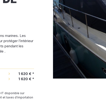
ons marines. Les
 protéger l’intérieur
ets pendant les
le .
1 620 €
*
1 620 €
*
 HT disponible sur
t et taxes d’importation