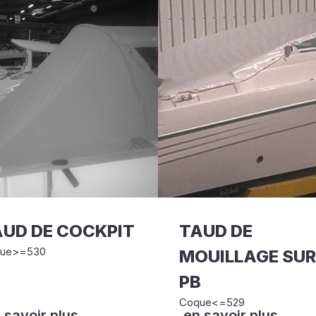
UD DE COCKPIT
TAUD DE
ue>=530
MOUILLAGE SUR
PB
Coque<=529
 savoir plus
en savoir plus