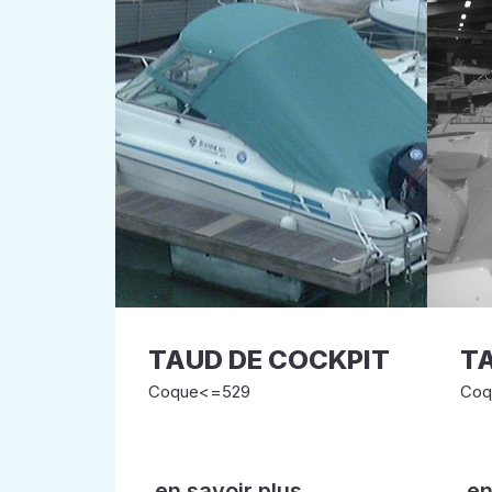
TAUD DE COCKPIT
TA
Coque<=529
Coq
en savoir plus
en