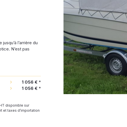
 jusqu’à l’arrière du
notice. N’est pas
1 056 €
*
1 056 €
*
 HT disponible sur
t et taxes d’importation