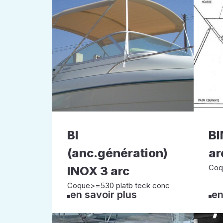
BI
BI
(anc.génération)
ar
Coq
INOX 3 arc
Coque>=530 platb teck conc
en savoir plus
en