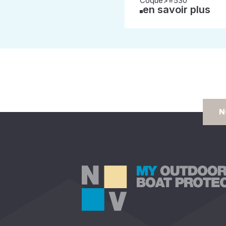
Coque>=530
en savoir plus
N