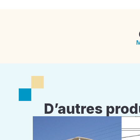
M
D’autres prod