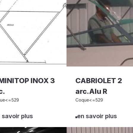
MINITOP INOX 3
CABRIOLET 2
c.
arc.Alu R
ue<=529
Coque<=529
 savoir plus
en savoir plus