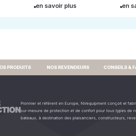
en savoir plus
en s
OS PRODUITS
NOS REVENDEURS
CONSEILS & 
Pionnier et référent en Europe, NVequipment conçoit et fab
sur-mesure de protection et de confort pour tous types de n
bateaux, à destination des plaisanciers, constructeurs, reve