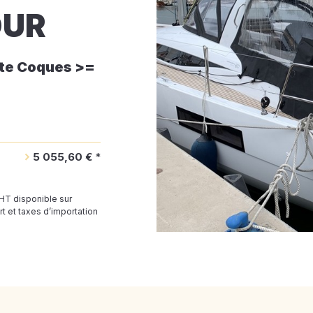
OUR
te Coques >=
5 055,60 €
*
 HT disponible sur
t et taxes d’importation