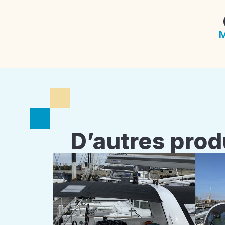
M
D’autres prod