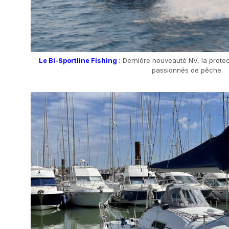
Le Bi-Sportline Fishing
:
Dernière nouveauté NV, la protect
passionnés de pêche.