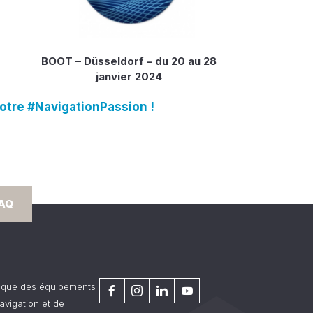
BOOT – Düsseldorf – du 20 au 28
janvier 2024
notre #NavigationPassion !
FAQ
rique des équipements
avigation et de