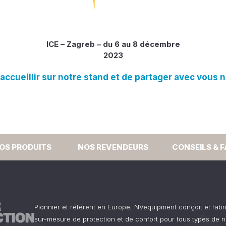
ICE – Zagreb – du 6 au 8 décembre
2023
ccueillir sur notre stand et de partager avec vous 
OS PRODUITS
NOS REVENDEURS
CONSEILS & 
Pionnier et référent en Europe, NVequipment conçoit et fab
sur-mesure de protection et de confort pour tous types de n