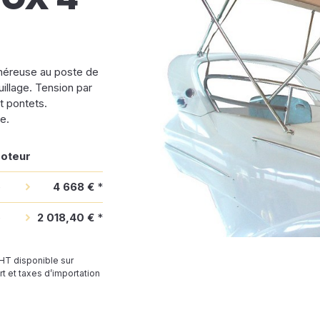
énéreuse au poste de
illage. Tension par
et pontets.
e.
moteur
e
4 668 €
*
e
2 018,40 €
*
 HT disponible sur
t et taxes d’importation