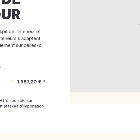
OUR
pit de l’intérieur et
ntérieurs s’adaptent
uement sur celles-ci
r
1 687,20 €
*
 HT disponible sur
t et taxes d’importation